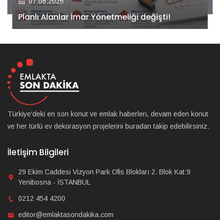
Kiler GYO’dan Pendik Dolayoba projesiyle ilgili
önemli adım!
Türkiye'deki en son konut ve emlak haberleri, devam eden konut
ve her türlü ev dekorasyon projelerini buradan takip edebilirsiniz.
İletişim Bilgileri
29 Ekim Caddesi Vizyon Park Ofis Blokları 2. Blok Kat:9
Yenibosna - İSTANBUL
0212 454 4200
editor@emlaktasondakika.com