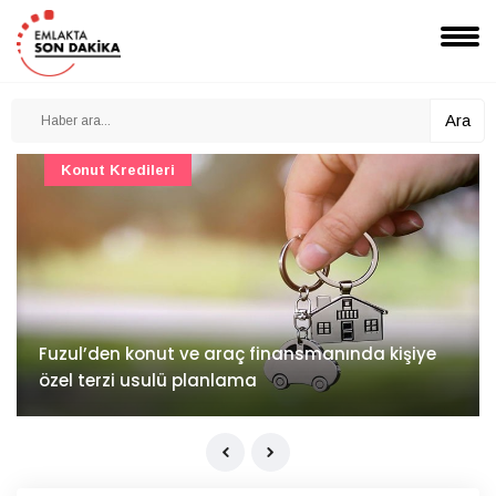
Ara
Konut Projeleri
İv Kandilli'de yaşam yakında başlıyor