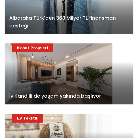
Albaraka Türk'den 363 Milyar TL finansman
desteği
Konut Projeleri
İv Kandilli'de yaşam yakında başlıyor
Ev Tekstili