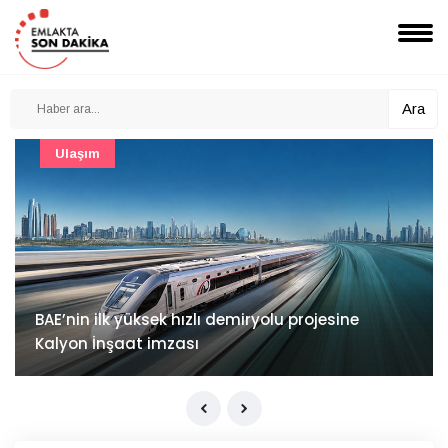
Ara
Güncel
Mimarlık ve mühendislik projeleri e-PYS ile dijital
ortama taşınacak