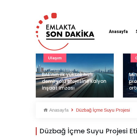
Anasayfa
Güncel
zlı
Mimarlık ve mühendislik
e Kalyon
projeleri e-PYS ile dijital
LG 
ortama taşınacak
sat
Anasayfa
Düzbağ İçme Suyu Projesi
Düzbağ İçme Suyu Projesi Eti