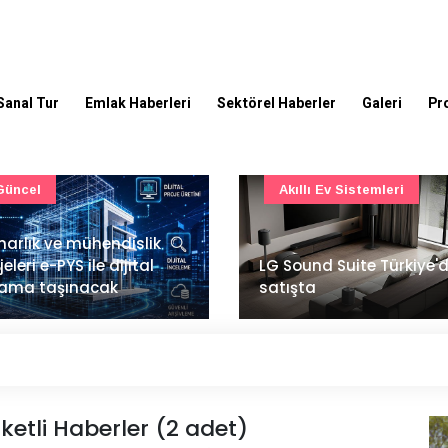
Sanal Tur
Emlak Haberleri
Sektörel Haberler
Galeri
Pr
Akıllı Ev Sistemleri
Ulaşım
Sound Suite Türkiye'de
İstanbul Havalimanı'nın 
ışta
ana pistinde sona doğr
ketli Haberler (2 adet)