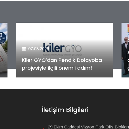
07.08.2026
Alya Merkezefendi Konutları'nın
anahtar teslim töreni
gerçekleştirildi!
İletişim Bilgileri
29 Ekim Caddesi Vizyon Park Ofis Blokları