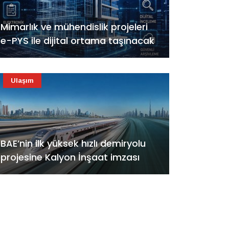
Mimarlık ve mühendislik projeleri
e-PYS ile dijital ortama taşınacak
Ulaşım
BAE’nin ilk yüksek hızlı demiryolu
projesine Kalyon İnşaat imzası