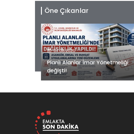
Öne Çıkanlar
07.08.2026
etmeliği
Kiler GYO’dan Pendik Dolayoba
projesiyle ilgili önemli adım!