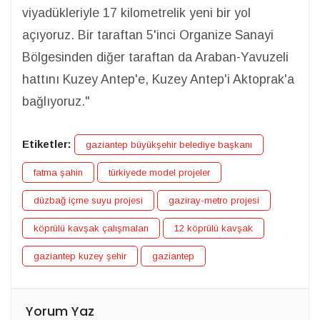
viyadükleriyle 17 kilometrelik yeni bir yol
açıyoruz. Bir taraftan 5'inci Organize Sanayi
Bölgesinden diğer taraftan da Araban-Yavuzeli
hattını Kuzey Antep'e, Kuzey Antep'i Aktoprak'a
bağlıyoruz."
Etiketler:
gaziantep büyükşehir belediye başkanı
fatma şahin
türkiyede model projeler
düzbağ içme suyu projesi
gaziray-metro projesi
köprülü kavşak çalışmaları
12 köprülü kavşak
gaziantep kuzey şehir
gaziantep
Yorum Yaz