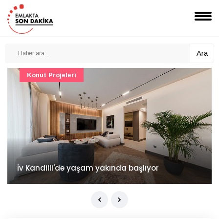
Ara
Konut Projeleri
İv Kandilli'de yaşam yakında başlıyor