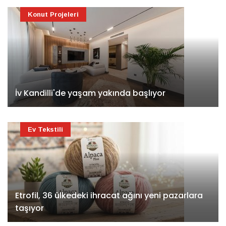
Konut Projeleri
İv Kandilli'de yaşam yakında başlıyor
Ev Tekstili
Etrofil, 36 ülkedeki ihracat ağını yeni pazarlara
taşıyor