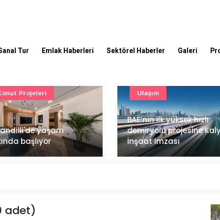
Sanal Tur
Emlak Haberleri
Sektörel Haberler
Galeri
Pr
Ulaşım
Güncel
’nin ilk yüksek hızlı
Mimarlık ve mühendislik
iryolu projesine Kalyon
projeleri e-PYS ile dijital
aat imzası
ortama taşınacak
0 adet)