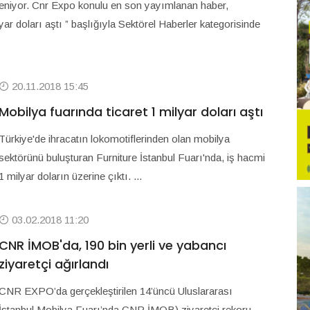
teleniyor. Cnr Expo konulu en son yayımlanan haber,
yar doları aştı ” başlığıyla Sektörel Haberler kategorisinde
20.11.2018 15:45
Mobilya fuarında ticaret 1 milyar doları aştı
Türkiye'de ihracatın lokomotiflerinden olan mobilya
sektörünü buluşturan Furniture İstanbul Fuarı'nda, iş hacmi
1 milyar doların üzerine çıktı. ...
03.02.2018 11:20
CNR İMOB'da, 190 bin yerli ve yabancı
ziyaretçi ağırlandı
CNR EXPO’da gerçekleştirilen 14’üncü Uluslararası
İstanbul Mobilya Fuarı’nda CNR İMOB) ziyaretçi rekoru