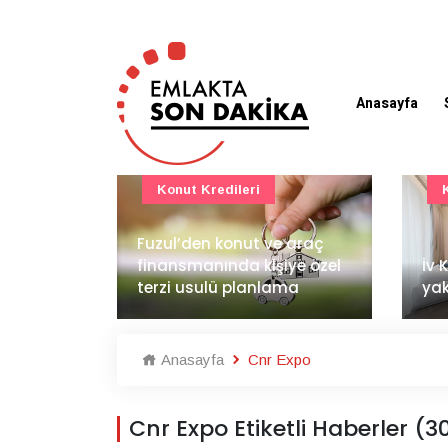
Anasayfa
Konut Projeleri
 araç
BAE
ye özel
İv Kandilli'de yaşam
dem
ma
yakında başlıyor
İnş
Anasayfa
Cnr Expo
Cnr Expo Etiketli Haberler (3