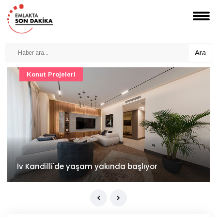
Ara
Konut Projeleri
İv Kandilli'de yaşam yakında başlıyor