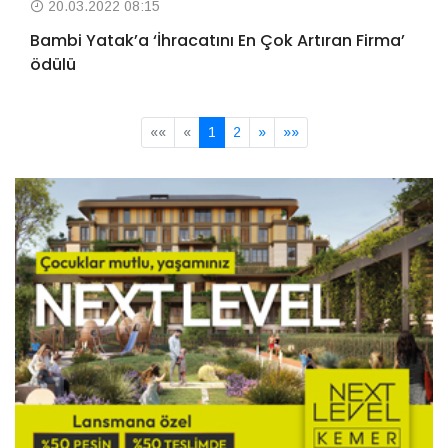
20.03.2022 08:15
Bambi Yatak’a ‘İhracatını En Çok Artıran Firma’
ödülü
««
«
1
2
»
»»