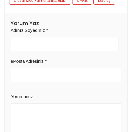
Ulusal Medikal Kurtarma Ekibi
UMKE
kuruluş
Yorum Yaz
Adınız Soyadınız
*
ePosta Adresiniz
*
Yorumunuz