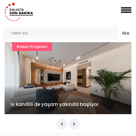
Ara
Konut Projeleri
İv Kandilli'de yaşam yakında başlıyor