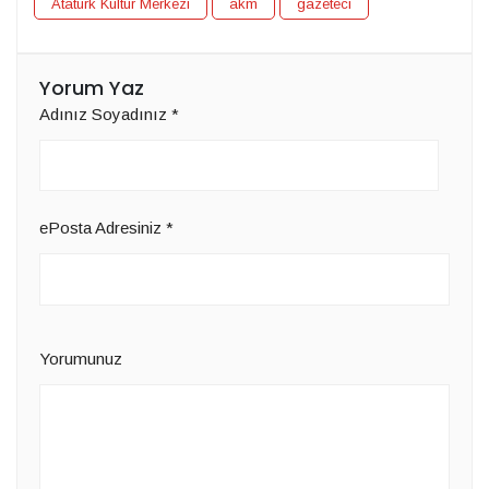
Atatürk Kültür Merkezi
akm
gazeteci
Yorum Yaz
Adınız Soyadınız
*
ePosta Adresiniz
*
Yorumunuz