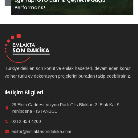
Ege Yapı GYO’dan İlk Çeyrekte Güçlü
Performans!
Türkiye'deki en son konut ve emlak haberleri, devam eden konut
ve her türlü ev dekorasyon projelerini buradan takip edebilirsiniz.
İletişim Bilgileri
29 Ekim Caddesi Vizyon Park Ofis Blokları 2. Blok Kat:9
Yenibosna - İSTANBUL
0212 454 4200
editor@emlaktasondakika.com