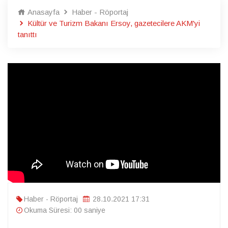
Anasayfa
Haber - Röportaj
Kültür ve Turizm Bakanı Ersoy, gazetecilere AKM'yi
tanıttı
Haber - Röportaj
28.10.2021 17:31
Okuma Süresi: 00 saniye