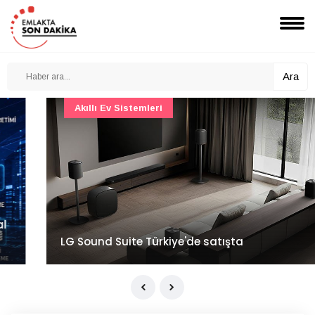
Ara
Akıllı Ev Sistemleri
LG Sound Suite Türkiye'de satışta