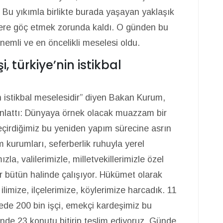
 Bu yıkımla birlikte burada yaşayan yaklaşık
lere göç etmek zorunda kaldı. O günden bu
emli ve en öncelikli meselesi oldu.
, türkiye’nin istikbal
in istikbal meselesidir” diyen Bakan Kurum,
 anlattı: Dünyaya örnek olacak muazzam bir
eçirdiğimiz bu yeniden yapım sürecine asrın
 kurumları, seferberlik ruhuyla yerel
la, valilerimizle, milletvekillerimizle özel
bir bütün halinde çalışıyor. Hükümet olarak
limize, ilçelerimize, köylerimize harcadık. 11
yede 200 bin işçi, emekçi kardeşimiz bu
inde 23 konutu bitirip teslim ediyoruz. Günde