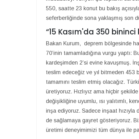
550, saatte 23 konut bu bakış açısıyl
seferberliğinde sona yaklaşmış son d
“15 Kasım'da 350 bininc
Bakan Kurum, deprem bölgesinde hak s
70’inin tamamladığına vurgu yaptı: 
kardeşimden 2’si evine kavuşmuş. İn
teslim edeceğiz ve yıl bitmeden 453 b
tamamını teslim etmiş olacağız. Türk
üretiyoruz. Hızlıyız ama hiçbir şekild
değişikliğine uyumlu, ısı yalıtımlı, ken
inşa ediyoruz. Sadece inşaat hızıyla 
de sağlamaya gayret gösteriyoruz. Biz
üretimi deneyimimizi tüm dünya ile p