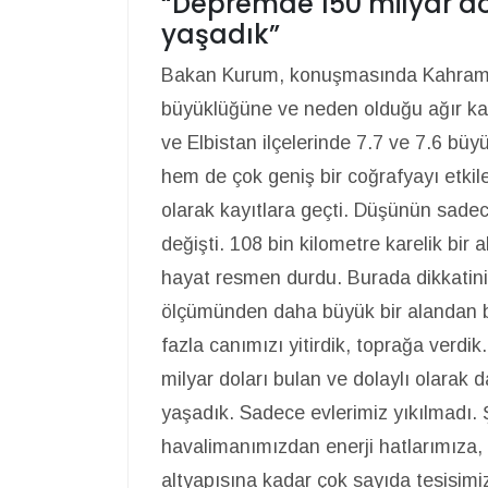
“Depremde 150 milyar d
yaşadık”
Bakan Kurum, konuşmasında Kahrama
büyüklüğüne ve neden olduğu ağır ka
ve Elbistan ilçelerinde 7.7 ve 7.6 bü
hem de çok geniş bir coğrafyayı etkiled
olarak kayıtlara geçti. Düşünün sade
değişti. 108 bin kilometre karelik bir
hayat resmen durdu. Burada dikkatini
ölçümünden daha büyük bir alandan 
fazla canımızı yitirdik, toprağa ver
milyar doları bulan ve dolaylı olarak 
yaşadık. Sadece evlerimiz yıkılmadı. 
havalimanımızdan enerji hatlarımıza,
altyapısına kadar çok sayıda tesisim