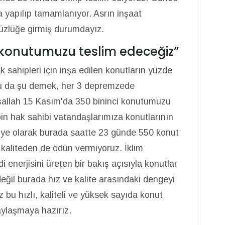
a yapılıp tamamlanıyor. Asrın inşaat
üzlüğe girmiş durumdayız.
i konutumuzu teslim edeceğiz”
ahipleri için inşa edilen konutların yüzde
Bu da şu demek, her 3 depremzede
şallah 15 Kasım'da 350 bininci konutumuzu
in hak sahibi vatandaşlarımıza konutlarının
iye olarak burada saatte 23 günde 550 konut
e kaliteden de ödün vermiyoruz. İklim
di enerjisini üreten bir bakış açısıyla konutlar
değil burada hız ve kalite arasındaki dengeyi
 bu hızlı, kaliteli ve yüksek sayıda konut
aylaşmaya hazırız.