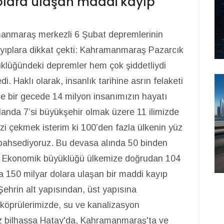
olara ulaşan maddi kayıp
nmaraş merkezli 6 Şubat depremlerinin
yıplara dikkat çekti: Kahramanmaraş Pazarcık
yüklüğündeki depremler hem çok şiddetliydi
i. Haklı olarak, insanlık tarihine asrın felaketi
ce bir gecede 14 milyon insanımızın hayatı
 alanda 7’si büyükşehir olmak üzere 11 ilimizde
zi çekmek isterim ki 100’den fazla ülkenin yüz
bahsediyoruz. Bu devasa alında 50 binden
dik. Ekonomik büyüklüğü ülkemize doğrudan 104
da 150 milyar dolara ulaşan bir maddi kayıp
Şehrin alt yapısından, üst yapısına
 köprülerimizde, su ve kanalizasyon
iz bilhassa Hatay'da, Kahramanmaraş'ta ve