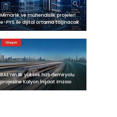
Mimarlık ve mühendislik projeleri
e-PYS ile dijital ortama taşınacak
Ulaşım
BAE’nin ilk yüksek hızlı demiryolu
projesine Kalyon İnşaat imzası