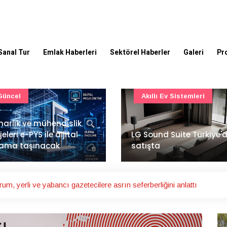
Sanal Tur
Emlak Haberleri
Sektörel Haberler
Galeri
Pr
Akıllı Ev Sistemleri
Ulaşım
Sound Suite Türkiye'de
İstanbul Havalimanı'nın 
ışta
ana pistinde sona doğr
m, yerli ve yabancı gazetecilere asrın seferberliğini anlattı