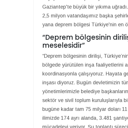
Gaziantep'te büyük bir yıkıma uğradı.
2,5 milyon vatandaşımız başka şehir
yana deprem bölgesi Türkiye'nin en ön
“Deprem bölgesinin dirilişi
meselesidir”
“Deprem bölgesinin dirilişi, Türkiye’n
bölgede yürütülen inşa faaliyetlerini
koordinasyonla çalışıyoruz. Hayata g
inşası diyoruz. Bugün devletimizin tüm
yönetimlerimizle belediye başkanlarımız
sektör ve sivil toplum kuruluşlarıyla 
bugüne kadar tam 75 milyar doları 11 i
ilimizde 174 ayrı alanda, 3.481 şanti
mücadeleyi veriyor. Şu toplantı sürec