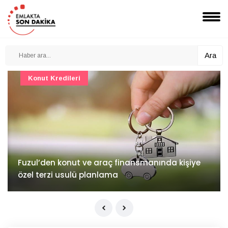
Ara
Konut Projeleri
İv Kandilli'de yaşam yakında başlıyor