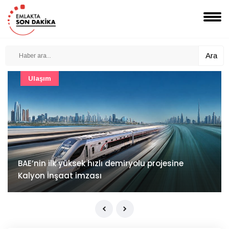
Ara
Güncel
Mimarlık ve mühendislik projeleri e-PYS ile dijital
ortama taşınacak