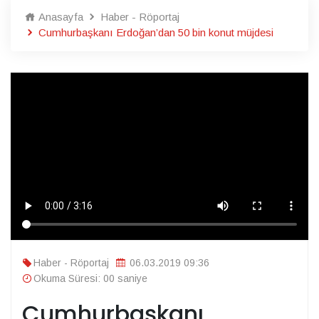
Anasayfa
Haber - Röportaj
Cumhurbaşkanı Erdoğan’dan 50 bin konut müjdesi
Haber - Röportaj
06.03.2019 09:36
Okuma Süresi: 00 saniye
Cumhurbaşkanı