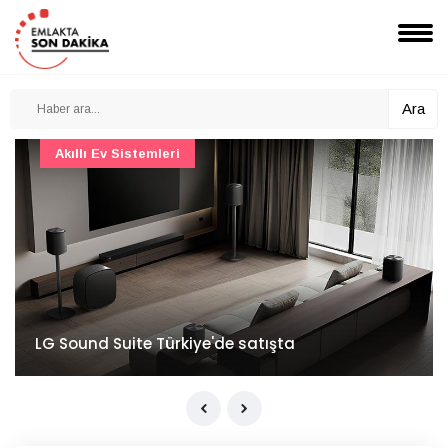
Ara
Akıllı Ev Sistemleri
LG Sound Suite Türkiye'de satışta