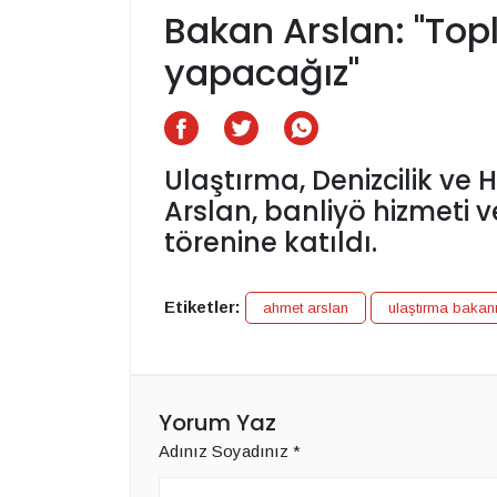
Bakan Arslan: ''Top
yapacağız''
Ulaştırma, Denizcilik v
Arslan, banliyö hizmeti
törenine katıldı.
Etiketler:
ahmet arslan
ulaştırma bakan
Yorum Yaz
Adınız Soyadınız
*