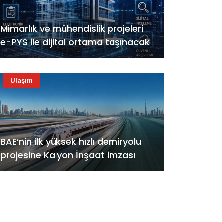
Mimarlık ve mühendislik projeleri
e-PYS ile dijital ortama taşınacak
Ulaşım
BAE’nin ilk yüksek hızlı demiryolu
projesine Kalyon İnşaat imzası