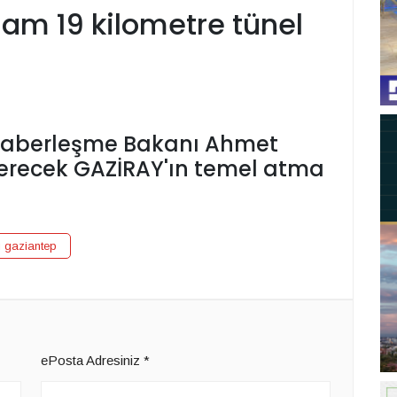
lam 19 kilometre tünel
e Haberleşme Bakanı Ahmet
 verecek GAZİRAY'ın temel atma
ı gaziantep
ePosta Adresiniz
*