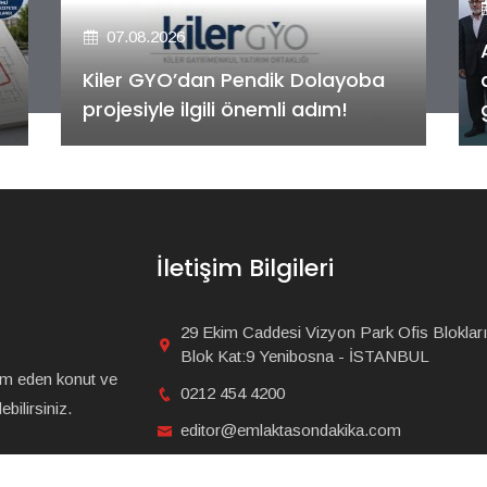
07.08.2026
Alya Merkezefendi Konutları'nın
anahtar teslim töreni
gerçekleştirildi!
İletişim Bilgileri
29 Ekim Caddesi Vizyon Park Ofis Blokları
Blok Kat:9 Yenibosna - İSTANBUL
am eden konut ve
0212 454 4200
bilirsiniz.
editor@emlaktasondakika.com