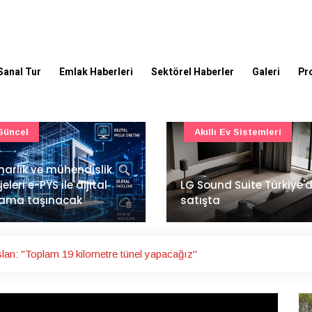
Sanal Tur
Emlak Haberleri
Sektörel Haberler
Galeri
Pr
Akıllı Ev Sistemleri
Ulaşım
Sound Suite Türkiye'de
İstanbul Havalimanı'nın 
ışta
ana pistinde sona doğr
an: ''Toplam 19 kilometre tünel yapacağız''