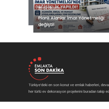
07.08.2026
etmeliği
Kiler GYO’dan Pendik Dolayoba
projesiyle ilgili önemli adım!
Türkiye'deki en son konut ve emlak haberleri, dev
her türlü ev dekorasyon projelerini buradan takip ede