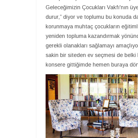
Geleceğimizin Çocukları Vakfı'nın üy
durur,” diyor ve toplumu bu konuda d
korunmaya muhtaç çocukların eğitimle
yeniden topluma kazandırmak yönünde
gerekli olanakları sağlamayı amaçlıyor
sakin bir siteden ev seçmesi de belk
konsere gittiğimde hemen buraya dönm