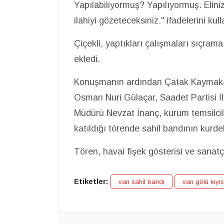
Yapılabiliyormuş? Yapılıyormuş. Eliniz
ilahiyi gözeteceksiniz." ifadelerini kull
Çiçekli, yaptıkları çalışmaları sıçram
ekledi.
Konuşmanın ardından Çatak Kaymakamı
Osman Nuri Gülaçar, Saadet Partisi İl
Müdürü Nevzat İnanç, kurum temsilciler
katıldığı törende sahil bandının kurdel
Tören, havai fişek gösterisi ve sanat
Etiketler:
van sahil bandı
van gölü kıyıs