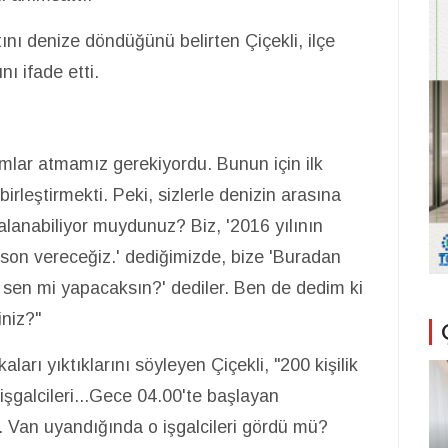
ını denize döndüğünü belirten Çiçekli, ilçe
ı ifade etti.
dımlar atmamız gerekiyordu. Bunun için ilk
rleştirmekti. Peki, sizlerle denizin arasına
lanabiliyor muydunuz? Biz, '2016 yılının
e son vereceğiz.' dediğimizde, bize 'Buradan
 sen mi yapacaksın?' dediler. Ben de dedim ki
iniz?"
ları yıktıklarını söyleyen Çiçekli, "200 kişilik
 işgalcileri...Gece 04.00'te başlayan
 Van uyandığında o işgalcileri gördü mü?