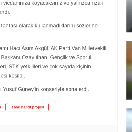
i vicdanınıza koyacaksınız ve yalnızca rıza-i
andı.
a tahtası olarak kullanmadıklarını sözlerine
 Hacı Asım Akgül, AK Parti Van Milletvekili
 Başkanı Özay İlhan, Gençlik ve Spor İl
i, STK yetkilileri ve çok sayıda kişinin
esi kesildi.
çı Yusuf Güney'in konseriyle sona erdi.
ı
sahil bandı projesi