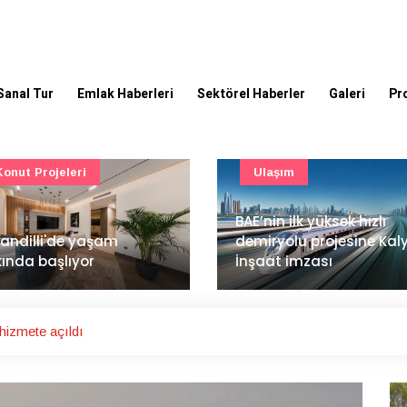
Sanal Tur
Emlak Haberleri
Sektörel Haberler
Galeri
Pr
Ulaşım
Güncel
’nin ilk yüksek hızlı
Mimarlık ve mühendislik
iryolu projesine Kalyon
projeleri e-PYS ile dijital
aat imzası
ortama taşınacak
 hizmete açıldı