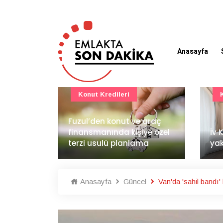
Anasayfa
Konut Projeleri
 araç
BAE
ye özel
İv Kandilli'de yaşam
dem
ma
yakında başlıyor
İnş
Anasayfa
Güncel
Van'da 'sahil bandı'