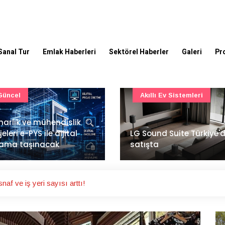
Sanal Tur
Emlak Haberleri
Sektörel Haberler
Galeri
Pr
Akıllı Ev Sistemleri
Ulaşım
Sound Suite Türkiye'de
İstanbul Havalimanı'nın 
ışta
ana pistinde sona doğr
af ve iş yeri sayısı arttı!