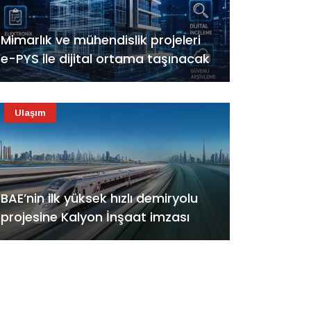
Mimarlık ve mühendislik projeleri
e-PYS ile dijital ortama taşınacak
Ulaşım
BAE’nin ilk yüksek hızlı demiryolu
projesine Kalyon İnşaat imzası