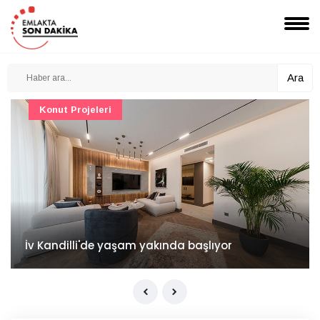
Ara
Konut Projeleri
İv Kandilli'de yaşam yakında başlıyor