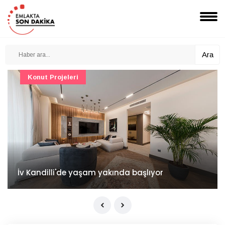
Ara
Konut Projeleri
İv Kandilli'de yaşam yakında başlıyor