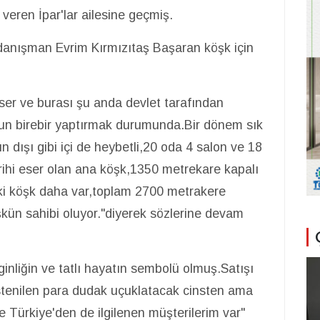
eren İpar'lar ailesine geçmiş.
 danışman Evrim Kırmızıtaş Başaran köşk için
eser ve burası şu anda devlet tarafından
gun birebir yaptırmak durumunda.Bir dönem sık
ün dışı gibi içi de heybetli,20 oda 4 salon ve 18
rihi eser olan ana köşk,1350 metrekare kapalı
 iki köşk daha var,toplam 2700 metrakere
öşkün sahibi oluyor."diyerek sözlerine devam
nliğin ve tatlı hayatın sembolü olmuş.Satışı
istenilen para dudak uçuklatacak cinsten ama
 Türkiye'den de ilgilenen müşterilerim var"