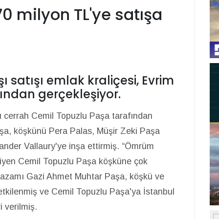
70 milyon TL'ye satışa
şı satışı emlak kraliçesi, Evrim
ından gerçekleşiyor.
lü cerrah Cemil Topuzlu Paşa tarafından
aşa, köşkünü Pera Palas, Müşir Zeki Paşa
sander Vallaury'ye inşa ettirmiş. “Ömrüm
diyen Cemil Topuzlu Paşa köşküne çok
drazamı Gazi Ahmet Muhtar Paşa, köşkü ve
 etkilenmiş ve Cemil Topuzlu Paşa'ya İstanbul
 verilmiş.