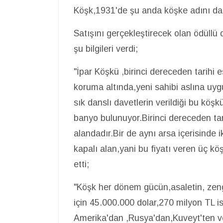
Köşk,1931'de şu anda köşke adını da v
Satışını gerçekleştirecek olan ödüllü
şu bilgileri verdi;
"İpar Köşkü ,birinci dereceden tarihi 
koruma altında,yeni sahibi aslına uy
sık danslı davetlerin verildiği bu köşk
banyo bulunuyor.Birinci dereceden ta
alandadır.Bir de aynı arsa içerisinde
kapalı alan,yani bu fiyatı veren üç k
etti;
"Köşk her dönem gücün,asaletin, zengi
için 45.000.000 dolar,270 milyon TL 
Amerika'dan ,Rusya'dan,Kuveyt'ten ve