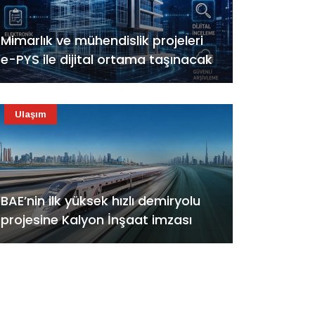
Mimarlık ve mühendislik projeleri
e-PYS ile dijital ortama taşınacak
Ulaşım
BAE’nin ilk yüksek hızlı demiryolu
projesine Kalyon İnşaat imzası