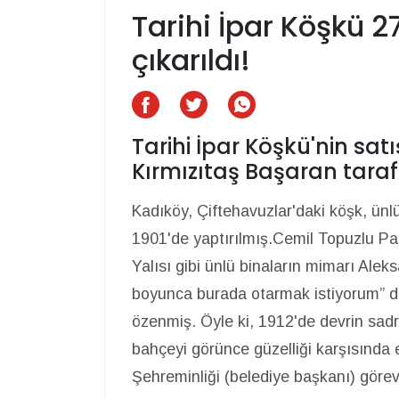
Tarihi İpar Köşkü 2
çıkarıldı!
Tarihi İpar Köşkü'nin satı
Kırmızıtaş Başaran taraf
Kadıköy, Çiftehavuzlar'daki köşk, ün
1901'de yaptırılmış.Cemil Topuzlu P
Yalısı gibi ünlü binaların mimarı Alek
boyunca burada otarmak istiyorum” 
özenmiş. Öyle ki, 1912'de devrin sa
bahçeyi görünce güzelliği karşısında
Şehreminliği (belediye başkanı) görevi