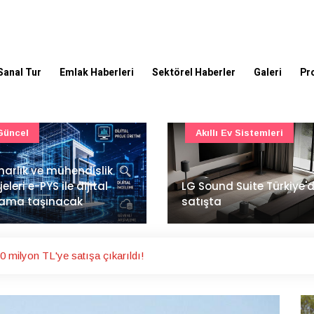
Sanal Tur
Emlak Haberleri
Sektörel Haberler
Galeri
Pr
Akıllı Ev Sistemleri
Ulaşım
Sound Suite Türkiye'de
İstanbul Havalimanı'nın 
ışta
ana pistinde sona doğr
0 milyon TL'ye satışa çıkarıldı!