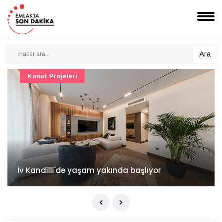
Ara
Konut Projeleri
İv Kandilli'de yaşam yakında başlıyor