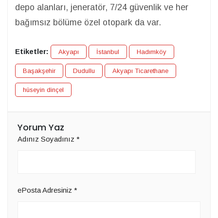
depo alanları, jeneratör, 7/24 güvenlik ve her
bağımsız bölüme özel otopark da var.
Etiketler:
Akyapı
İstanbul
Hadımköy
Başakşehir
Dudullu
Akyapı Ticarethane
hüseyin dinçel
Yorum Yaz
Adınız Soyadınız
*
ePosta Adresiniz
*