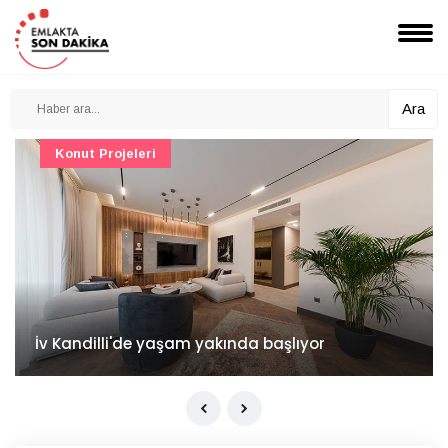
Ara
Konut Projeleri
İv Kandilli'de yaşam yakında başlıyor