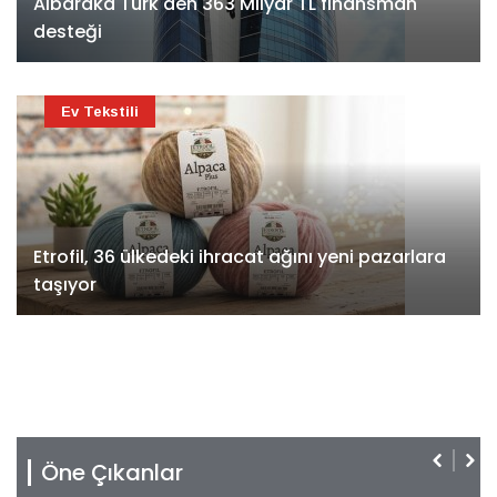
Albaraka Türk'den 363 Milyar TL finansman
desteği
Ev Tekstili
Etrofil, 36 ülkedeki ihracat ağını yeni pazarlara
taşıyor
Öne Çıkanlar