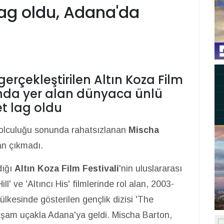
lag oldu, Adana'da
gerçekleştirilen Altın Koza Film
ında yer alan dünyaca ünlü
t lag oldu
yolculuğu sonunda rahatsızlanan
Mischa
an çıkmadı.
dığı
Altın Koza Film Festivali
'nin uluslararası
ll' ve 'Altıncı His' filmlerinde rol alan, 2003-
ülkesinde gösterilen gençlik dizisi 'The
akşam uçakla Adana'ya geldi. Mischa Barton,