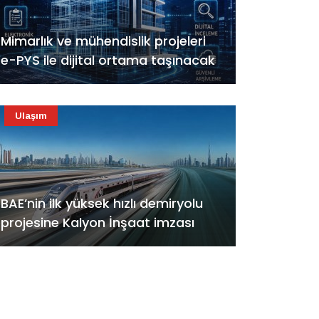
Mimarlık ve mühendislik projeleri
e-PYS ile dijital ortama taşınacak
Ulaşım
BAE’nin ilk yüksek hızlı demiryolu
projesine Kalyon İnşaat imzası