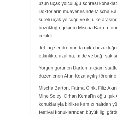
uzun uçak yolculuğu sonrası konaklad
Doktorların muayenesinde Mischa Bar
süreli uçak yolcuğu ve iki ülke arası
bozukluğu geçiren Mischa Barton, n
çekildi.
Jet lag sendromunda uyku bozukluğu, yo
etkinlikte azalma, mide ve bağırsak si
Yorgun görünen Barton, akşam saatle
düzenlenen Altın Koza açılış törenine 
Mischa Barton, Fatma Girik, Filiz Akı
Mine Soley, Orhan Kemal'in oğlu Işık Ö
konuklarıyla birlikte kırmızı halıda
festival konuklarından büyük ilgi gör