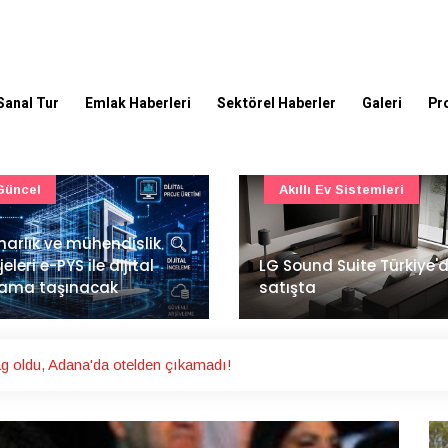
Sanal Tur
Emlak Haberleri
Sektörel Haberler
Galeri
Pr
Akıllı Ev Sistemleri
Ulaşım
Sound Suite Türkiye'de
İstanbul Havalimanı'nın 
ışta
ana pistinde sona doğr
ag oldu, Adana'da otelden çıkamadı!