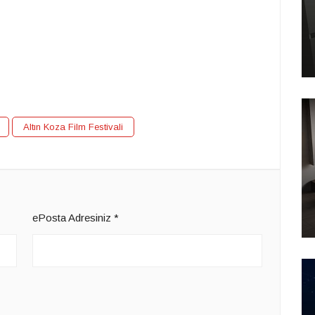
Altın Koza Film Festivali
ePosta Adresiniz
*