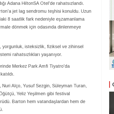
ığı Adana HiltonSA Otel'de rahatsızlandı.
ton'a jet lag sendromu teşhisi konuldu. Uzun
ndaki 8 saatlik fark nedeniyle eşzamanlama
ormale dönmek için odasında dinlenmeye
rgunluk, isteksizlik, fiziksel ve zihinsel
stemi rahatsızlıkları yaşanıyor.
rinde Merkez Park Amfi Tiyatro'da
katıldı.
n, Nuri Alço, Yusuf Sezgin, Süleyman Turan,
ğütçü, Yeliz Yeşilmen gibi festival
n yürüdü. Barton hem vatandaşlardan hem de
dü.