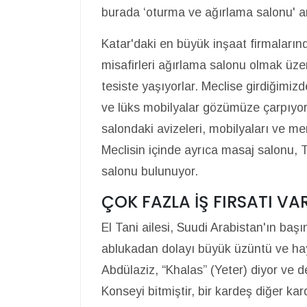
burada ‘oturma ve ağırlama salonu' an
Katar'daki en büyük inşaat firmalarınd
misafirleri ağırlama salonu olmak üzer
tesiste yaşıyorlar. Meclise girdiğimi
ve lüks mobilyalar gözümüze çarpıyor
salondaki avizeleri, mobilyaları ve mer
Meclisin içinde ayrıca masaj salonu, 
salonu bulunuyor.
ÇOK FAZLA İŞ FIRSATI VA
El Tani ailesi, Suudi Arabistan'ın başı
ablukadan dolayı büyük üzüntü ve haya
Abdülaziz, “Khalas” (Yeter) diyor ve de
Konseyi bitmiştir, bir kardeş diğer k