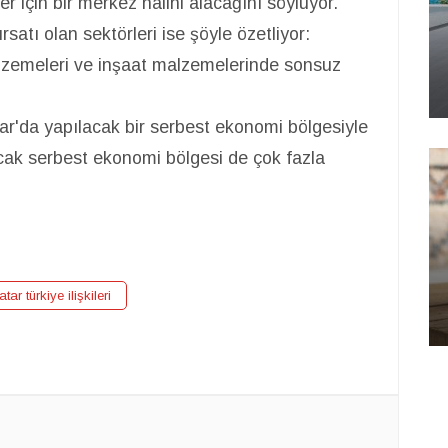
r için bir merkez halini alacağını söylüyor.
fırsatı olan sektörleri ise şöyle özetliyor:
lzemeleri ve inşaat malzemelerinde sonsuz
tar'da yapılacak bir serbest ekonomi bölgesiyle
lacak serbest ekonomi bölgesi de çok fazla
atar türkiye ilişkileri