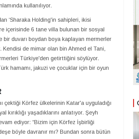
lamında kullanılıyor.
an ‘Sharaka Holding'in sahipleri, ikisi
e içerisinde 6 tane villa bulunan bir sosyal
zde bir duvarı boydan boya kaplayan mermerler
. Kendisi de mimar olan bin Ahmed el Tani,
merleri Türkiye'den getirttiğini söylüyor.
Türk hamamı, jakuzi ve çocuklar için bir oyun
R
nı çektiği Körfez ülkelerinin Katar'a uyguladığı
l kırıklığı yaşadıklarını anlatıyor. Şeyh
vam ediyor: “Bizim için Körfez İşbirliği
ardeşe böyle davranır mı? Bundan sonra bütün