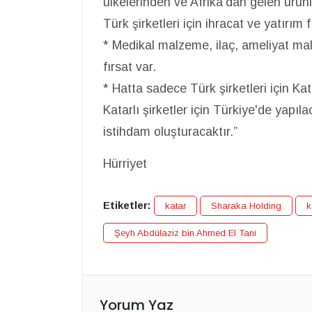
ülkelerinden ve Afrika'dan gelen ürünle
Türk şirketleri için ihracat ve yatırım 
* Medikal malzeme, ilaç, ameliyat ma
fırsat var.
* Hatta sadece Türk şirketleri için Ka
Katarlı şirketler için Türkiye'de yapı
istihdam oluşturacaktır.”
Hürriyet
Etiketler:
katar
Sharaka Holding
k
Şeyh Abdülaziz bin Ahmed El Tani
Yorum Yaz