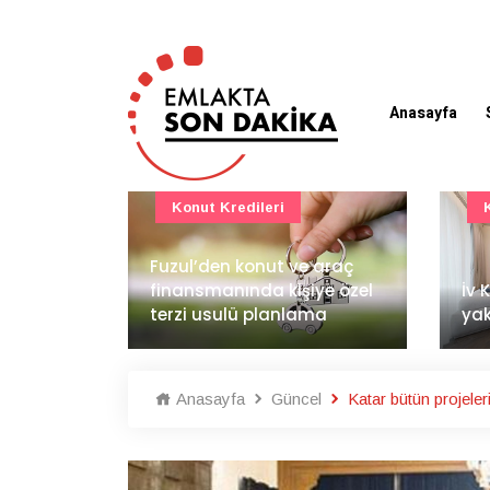
Anasayfa
Konut Projeleri
 araç
BAE
ye özel
İv Kandilli'de yaşam
dem
ma
yakında başlıyor
İnş
Anasayfa
Güncel
Katar bütün projeler