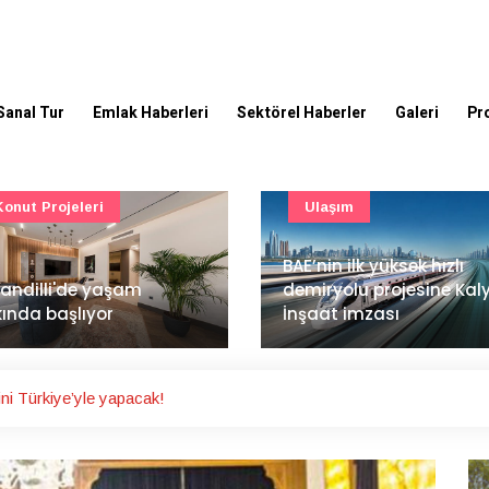
Sanal Tur
Emlak Haberleri
Sektörel Haberler
Galeri
Pr
Ulaşım
Güncel
’nin ilk yüksek hızlı
Mimarlık ve mühendislik
iryolu projesine Kalyon
projeleri e-PYS ile dijital
aat imzası
ortama taşınacak
ini Türkiye’yle yapacak!