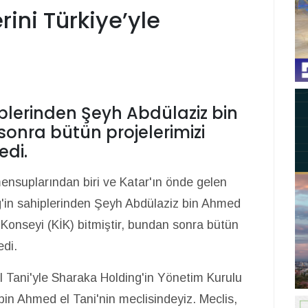
rini Türkiye’yle
plerinden Şeyh Abdülaziz bin
onra bütün projelerimizi
edi.
 mensuplarından biri ve Katar'ın önde gelen
ng'in sahiplerinden Şeyh Abdülaziz bin Ahmed
iği Konseyi (KİK) bitmiştir, bundan sonra bütün
edi.
 Tani'yle Sharaka Holding'in Yönetim Kurulu
in Ahmed el Tani'nin meclisindeyiz. Meclis,