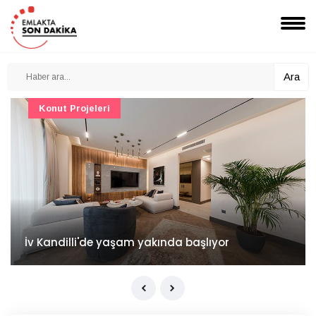
Ara
Konut Projeleri
İv Kandilli'de yaşam yakında başlıyor