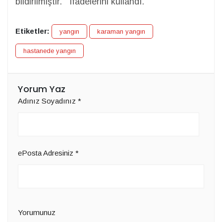
bildirilmiştir. " ifadelerini kullandı.
Etiketler:
yangın
karaman yangın
hastanede yangın
Yorum Yaz
Adınız Soyadınız
*
ePosta Adresiniz
*
Yorumunuz