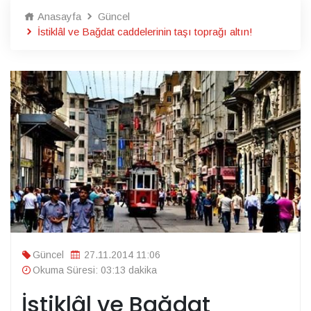
Anasayfa
Güncel
İstiklâl ve Bağdat caddelerinin taşı toprağı altın!
Güncel
27.11.2014 11:06
Okuma Süresi: 03:13 dakika
İstiklâl ve Bağdat