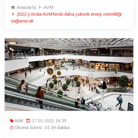
Anasayfa
AVM
2022 yılında AVM'lerde daha yüksek enerji verimliliği
sağlanacak
AVM
27.01.2022 16:35
Okuma Süresi: 01:39 dakika