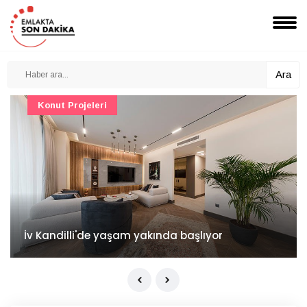
Ara
Konut Projeleri
İv Kandilli'de yaşam yakında başlıyor