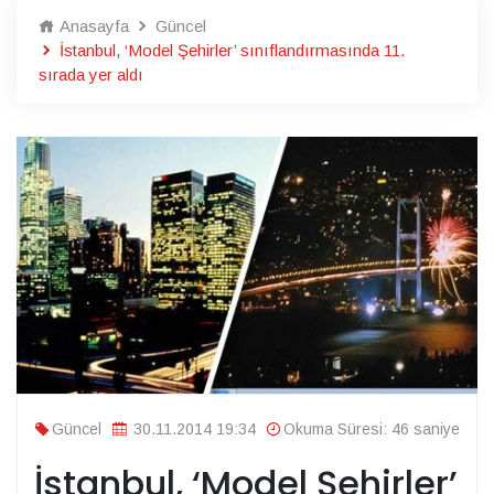
Anasayfa
Güncel
İstanbul, ‘Model Şehirler’ sınıflandırmasında 11.
sırada yer aldı
Güncel
30.11.2014 19:34
Okuma Süresi: 46 saniye
İstanbul, ‘Model Şehirler’