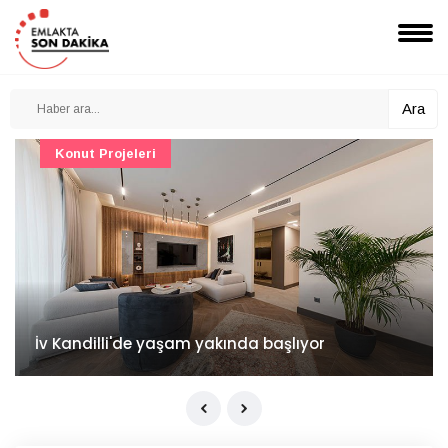
Ara
Konut Projeleri
İv Kandilli'de yaşam yakında başlıyor