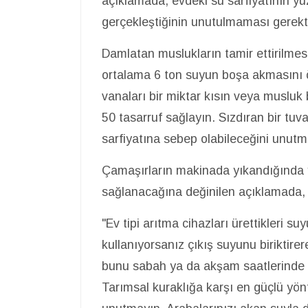
açıklamada, evdeki su sarfiyatının yü
gerçekleştiğinin unutulmaması gerektiği
Damlatan muslukların tamir ettirilmes
ortalama 6 ton suyun boşa akmasını ö
vanaları bir miktar kısın veya musluk 
50 tasarruf sağlayın. Sızdıran bir tuv
sarfiyatına sebep olabileceğini unutmay
Çamaşırların makinada yıkandığında y
sağlanacağına değinilen açıklamada, 
"Ev tipi arıtma cihazları ürettikleri s
kullanıyorsanız çıkış suyunu biriktire
bunu sabah ya da akşam saatlerinde y
Tarımsal kuraklığa karşı en güçlü y