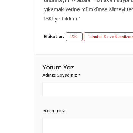
unutmayın. Arabalarınızı akan suyla de
yıkamak yerine mümkünse silmeyi ter
İSKİ'ye bildirin."
Etiketler:
İSKİ
İstanbul Su ve Kanalizas
Yorum Yaz
Adınız Soyadınız
*
Yorumunuz