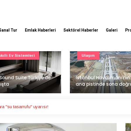
Sanal Tur
Emlak Haberleri
Sektörel Haberler
Galeri
Pr
Ulaşım
Şirket Haberleri
İzocam'da Metriks Siste
anbul Havalimanı'nın 4.
ile akıllı üretim dönemi
 pistinde sona doğru
başladı
ara "su tasarrufu" uyarısı!