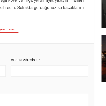
ğil kova ve fırça yardımıyla yıkayın. Halıları
cih edin. Sokakta gördüğünüz su kaçaklarını
yon İdaresi
ePosta Adresiniz
*