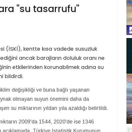
ara "su tasarrufu"
si (İSKİ), kentte kısa vadede susuzluk
iğini ancak barajların doluluk oranı ne
liğinin etkilerinden korunabilmek adına su
bildirdi.
iklim değişikliği ve buna bağlı yaşanan
 kaynak olmayan suyun önemini daha da
şen su miktarının yıldan yıla azaldığı belirtildi.
miktarın 2009'da 1544, 2020'de ise 1346
n açıklamada, Türkiye İstatistik Kurumunun