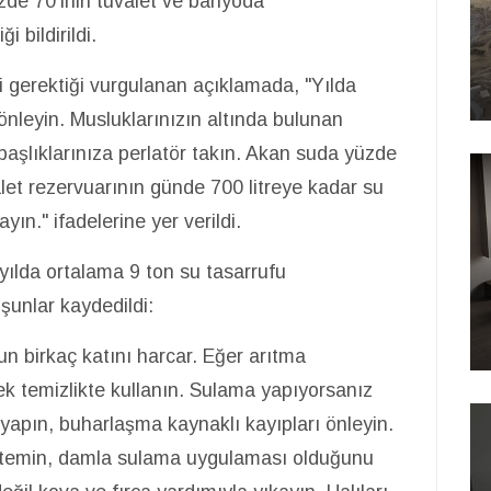
zde 70'inin tuvalet ve banyoda
 bildirildi.
i gerektiği vurgulanan açıklamada, "Yılda
nleyin. Musluklarınızın altında bulunan
başlıklarınıza perlatör takın. Akan suda yüzde
alet rezervuarının günde 700 litreye kadar su
ın." ifadelerine yer verildi.
ılda ortalama 9 ton su tasarrufu
şunlar kaydedildi:
uyun birkaç katını harcar. Eğer arıtma
rek temizlikte kullanın. Sulama yapıyorsanız
apın, buharlaşma kaynaklı kayıpları önleyin.
öntemin, damla sulama uygulaması olduğunu