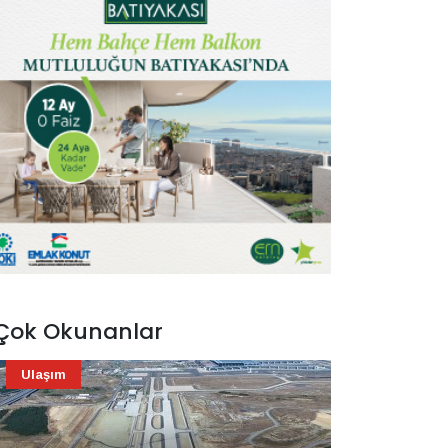
Çok Okunanlar
Ulaşım