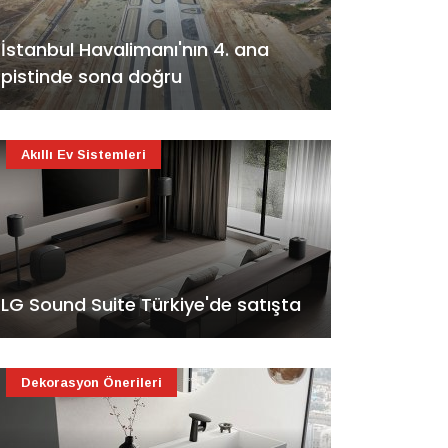
İstanbul Havalimanı'nın 4. ana
pistinde sona doğru
Akıllı Ev Sistemleri
LG Sound Suite Türkiye'de satışta
Dekorasyon Önerileri