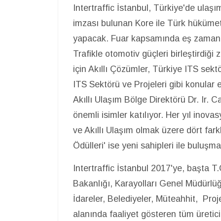
Intertraffic İstanbul, Türkiye'de ulaş
imzası bulunan Kore ile Türk hükümeti
yapacak. Fuar kapsamında eş zamanlı 
Trafikle otomotiv güçleri birleştirdiği
için Akıllı Çözümler, Türkiye ITS sek
ITS Sektörü ve Projeleri gibi konular 
Akıllı Ulaşım Bölge Direktörü Dr. Ir. C
önemli isimler katılıyor. Her yıl inov
ve Akıllı Ulaşım olmak üzere dört farkl
Ödülleri' ise yeni sahipleri ile buluşm
Intertraffic İstanbul 2017'ye, başta 
Bakanlığı, Karayolları Genel Müdürl
İdareler, Belediyeler, Müteahhit, Pro
alanında faaliyet gösteren tüm üreticil