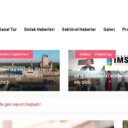
Sanal Tur
Emlak Haberleri
Sektörel Haberler
Galeri
Pr
Haber - Röportaj
TOKİ - Emlak Konut GYO
kiye İMSAD COP31 süreci
iş dünyasına etkilerini
TOKİ'den 51 şehirde 540
 aldı
gayrimenkul müzayedes
'da geri sayım başladı!