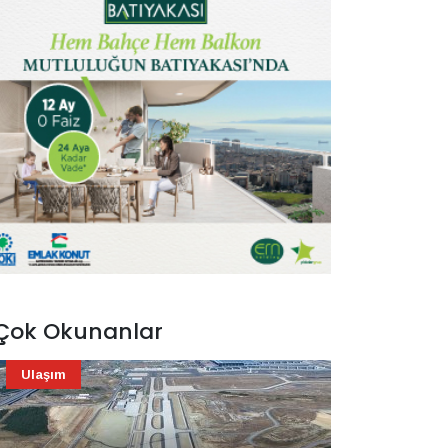
Çok Okunanlar
Ulaşım