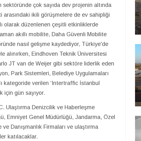
ım sektöründe çok sayıda dev projenin altında
 arasındaki ikili görüşmelere de ev sahipliği
olarak düzenlenen çeşitli etkinliklerde
 zaman akıllı mobilite, Daha Güvenli Mobilite
töründe nasıl gelişme kaydediyor, Türkiye'de
ele alınırken, Eindhoven Teknik Üniversitesi
arlo JT van de Weijer gibi sektöre liderlik eden
asyon, Park Sistemleri, Belediye Uygulamaları
ı kategoride verilen ‘Intertraffic İstanbul
ak için gün sayıyor.
T.C. Ulaştırma Denizcilik ve Haberleşme
üğü, Emniyet Genel Müdürlüğü, Jandarma, Özel
je ve Danışmanlık Firmaları ve ulaştırma
er katılacaklar.