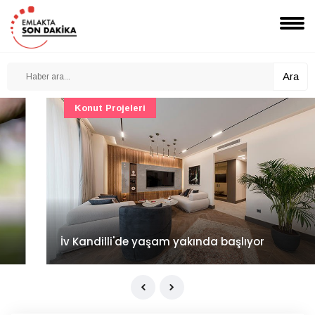
Ara
Konut Projeleri
İv Kandilli'de yaşam yakında başlıyor