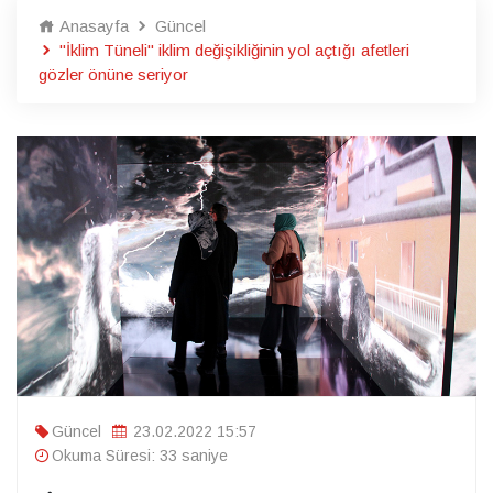
Anasayfa
Güncel
"İklim Tüneli" iklim değişikliğinin yol açtığı afetleri
gözler önüne seriyor
Güncel
23.02.2022 15:57
Okuma Süresi: 33 saniye