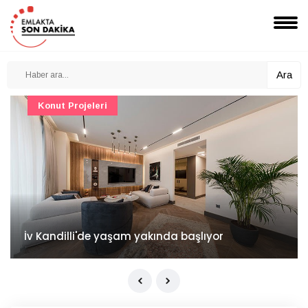
Ara
Konut Projeleri
İv Kandilli'de yaşam yakında başlıyor