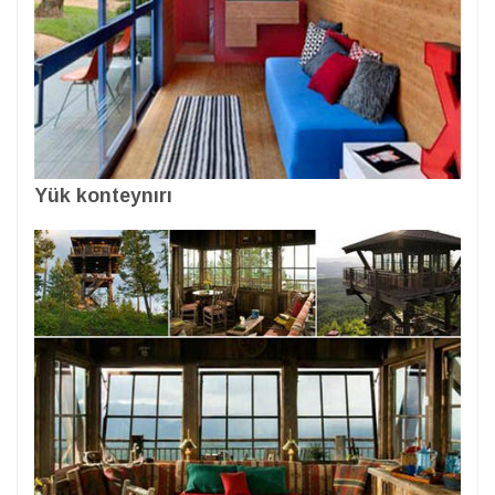
Yük konteynırı