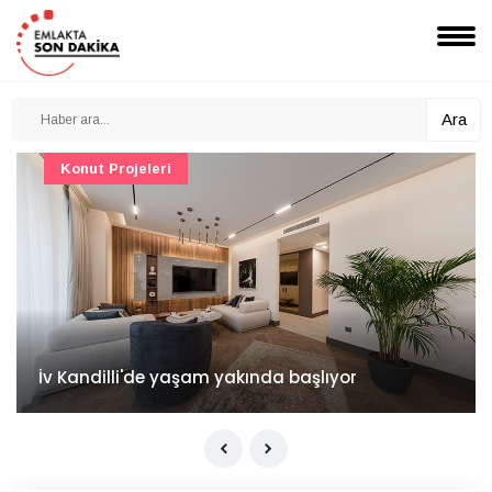
Ara
Konut Projeleri
İv Kandilli'de yaşam yakında başlıyor