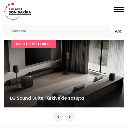
Ara
Akıllı Ev Sistemleri
LG Sound Suite Türkiye'de satışta