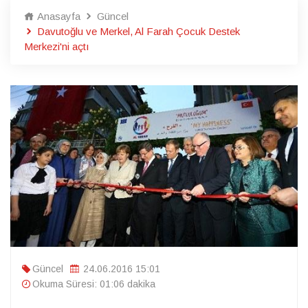
Anasayfa
Güncel
Davutoğlu ve Merkel, Al Farah Çocuk Destek
Merkezi'ni açtı
Güncel
24.06.2016 15:01
Okuma Süresi: 01:06 dakika