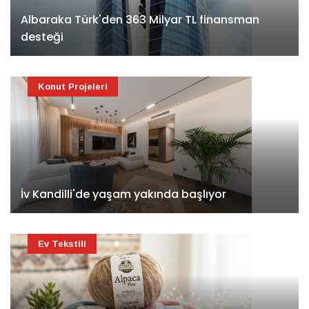
Albaraka Türk'den 363 Milyar TL finansman
desteği
Konut Projeleri
İv Kandilli'de yaşam yakında başlıyor
Ev Tekstili