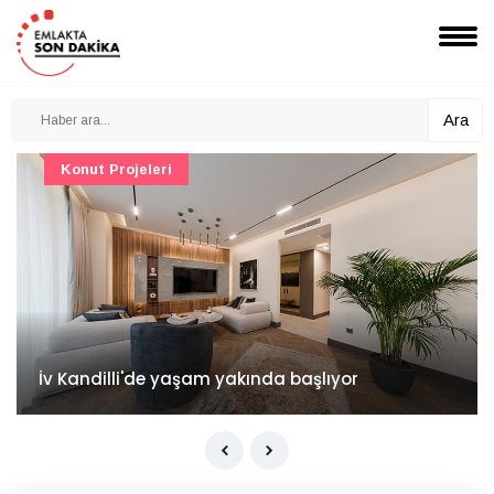
Ara
Konut Projeleri
İv Kandilli'de yaşam yakında başlıyor