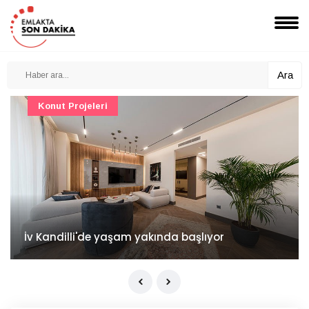
Ara
Konut Projeleri
İv Kandilli'de yaşam yakında başlıyor