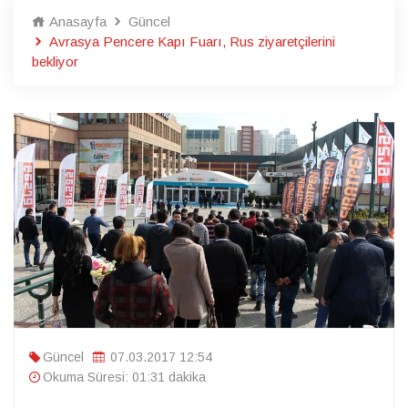
Anasayfa
Güncel
Avrasya Pencere Kapı Fuarı, Rus ziyaretçilerini
bekliyor
Güncel
07.03.2017 12:54
Okuma Süresi: 01:31 dakika