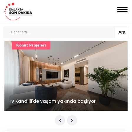
Ara
Konut Projeleri
İv Kandilli'de yaşam yakında başlıyor