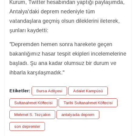
Kurum, Twitter hesabından yaptığı paylaşımda,
Antalya'daki deprem nedeniyle tüm
vatandaşlara geçmiş olsun dileklerini ileterek,
şunları kaydetti:
"Depremden hemen sonra harekete geçen
bakanlığımız hasar tespit ekipleri incelemelerine
başladı. Şu ana kadar olumsuz bir durum ve
ihbarla karşılaşmadık."
Etiketler:
Bursa Adliyesi
Adalet Kampüsü
Sultanahmet Köftecisi
Tarihi Sultanahmet Köftecisi
Mehmet S. Tezçakın
antalyada deprem
son depremler