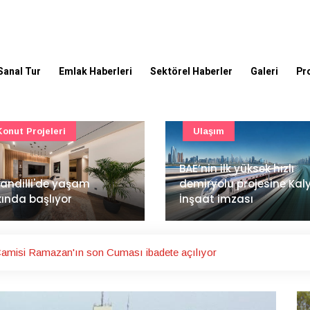
Sanal Tur
Emlak Haberleri
Sektörel Haberler
Galeri
Pr
Ulaşım
Güncel
’nin ilk yüksek hızlı
Mimarlık ve mühendislik
iryolu projesine Kalyon
projeleri e-PYS ile dijital
aat imzası
ortama taşınacak
amisi Ramazan'ın son Cuması ibadete açılıyor