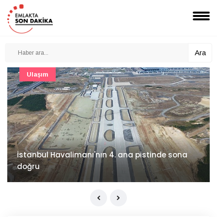
Ara
Şirket Haberleri
İzocam'da Metriks Sistemi ile akıllı üretim
dönemi başladı