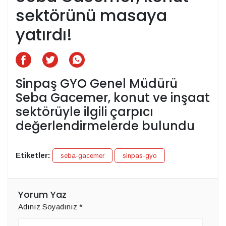
sektörünü masaya
yatırdı!
Sinpaş GYO Genel Müdürü
Seba Gacemer, konut ve inşaat
sektörüyle ilgili çarpıcı
değerlendirmelerde bulundu
Etiketler:
seba-gacemer
sinpas-gyo
Yorum Yaz
Adınız Soyadınız
*