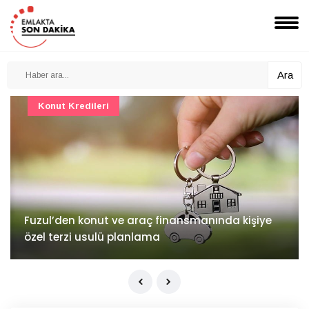
Ara
Konut Projeleri
İv Kandilli'de yaşam yakında başlıyor