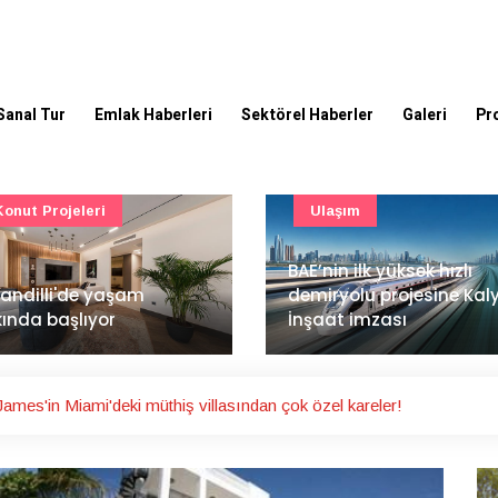
Sanal Tur
Emlak Haberleri
Sektörel Haberler
Galeri
Pr
Ulaşım
Güncel
’nin ilk yüksek hızlı
Mimarlık ve mühendislik
iryolu projesine Kalyon
projeleri e-PYS ile dijital
aat imzası
ortama taşınacak
mes'in Miami'deki müthiş villasından çok özel kareler!