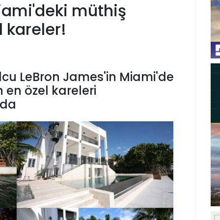
iami'deki müthiş
 kareler!
cu LeBron James'in Miami'de
n en özel kareleri
'da