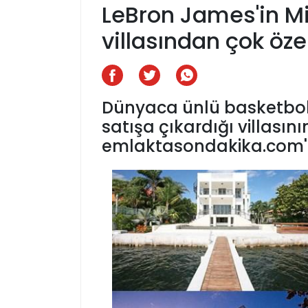
LeBron James'in M
villasından çok özel
Dünyaca ünlü basketbol
satışa çıkardığı villasını
emlaktasondakika.com