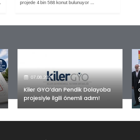
.
projede 4 bin 588 konut bulunuyor ...
07.08.2026
Alya Merkezefendi Konutları'nın
anahtar teslim töreni
gerçekleştirildi!