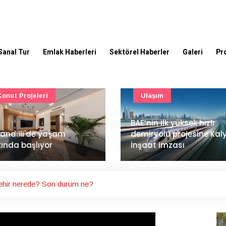
Sanal Tur
Emlak Haberleri
Sektörel Haberler
Galeri
Pr
Ulaşım
Güncel
’nin ilk yüksek hızlı
Mimarlık ve mühendislik
iryolu projesine Kalyon
projeleri e-PYS ile dijital
aat imzası
ortama taşınacak
Şehir nerede? Son durum ne?