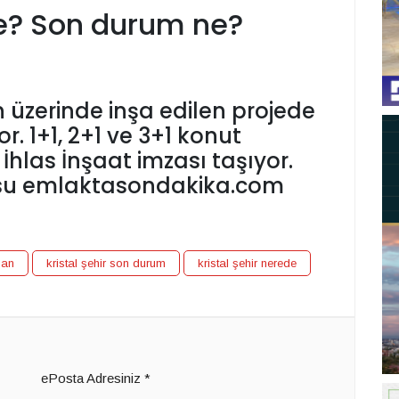
de? Son durum ne?
n üzerinde inşa edilen projede
. 1+1, 2+1 ve 3+1 konut
 İhlas İnşaat imzası taşıyor.
osu emlaktasondakika.com
dan
kristal şehir son durum
kristal şehir nerede
ePosta Adresiniz
*