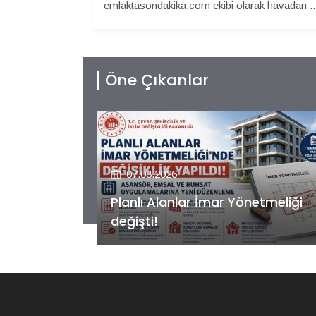
emlaktasondakika.com ekibi olarak havadan ..
Öne Çıkanlar
07.08.2026
etmeliği
Kiler GYO’dan Pendik Dolayoba
projesiyle ilgili önemli adım!