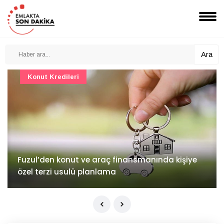
Ara
Konut Projeleri
İv Kandilli'de yaşam yakında başlıyor