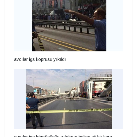
avcılar igs köprüsü yıkıldı
avcılar igs köprüsünün yıkılmış haline ait bir kare