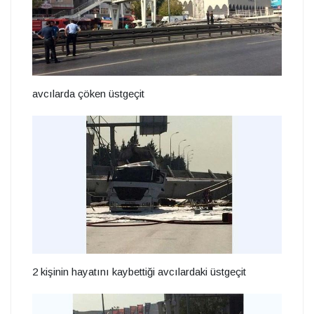
avcılarda çöken üstgeçit
2 kişinin hayatını kaybettiği avcılardaki üstgeçit