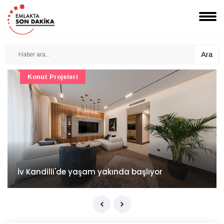
Ara
Konut Projeleri
İv Kandilli'de yaşam yakında başlıyor