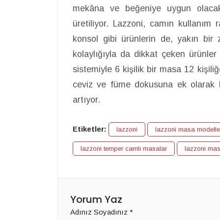
mekâna ve beğeniye uygun olacak
üretiliyor. Lazzoni, camın kullanım
konsol gibi ürünlerin de, yakın bi
kolaylığıyla da dikkat çeken ürünle
sistemiyle 6 kişilik bir masa 12 kişil
ceviz ve füme dokusuna ek olarak 
artıyor.
Etiketler:
lazzoni
lazzoni masa modelle
lazzoni temper camlı masalar
lazzoni mas
Yorum Yaz
Adınız Soyadınız
*