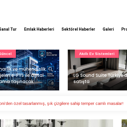
Sanal Tur
Emlak Haberleri
Sektörel Haberler
Galeri
Pr
Akıllı Ev Sistemleri
Ulaşım
Sound Suite Türkiye'de
İstanbul Havalimanı'nın 
ışta
ana pistinde sona doğr
ni’den özel tasarlanmış, şık çizgilere sahip temper camlı masalar!