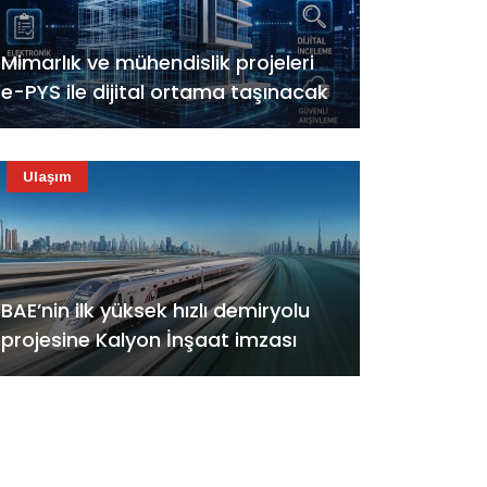
Mimarlık ve mühendislik projeleri
e-PYS ile dijital ortama taşınacak
Ulaşım
BAE’nin ilk yüksek hızlı demiryolu
projesine Kalyon İnşaat imzası