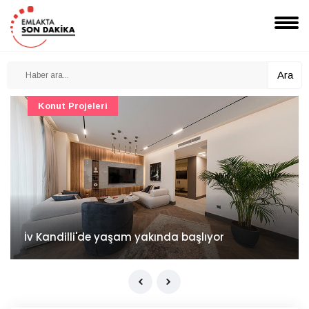
Ara
Konut Projeleri
İv Kandilli'de yaşam yakında başlıyor