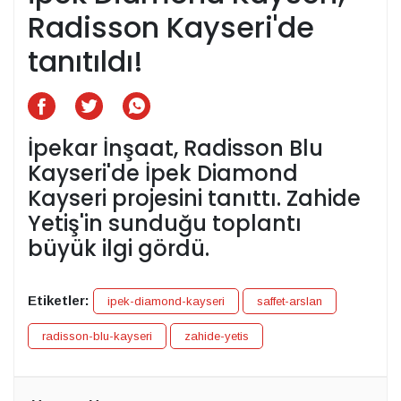
Radisson Kayseri'de
tanıtıldı!
İpekar İnşaat, Radisson Blu
Kayseri'de İpek Diamond
Kayseri projesini tanıttı. Zahide
Yetiş'in sunduğu toplantı
büyük ilgi gördü.
Etiketler:
ipek-diamond-kayseri
saffet-arslan
radisson-blu-kayseri
zahide-yetis