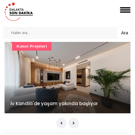
Ara
Konut Projeleri
İv Kandilli'de yaşam yakında başlıyor