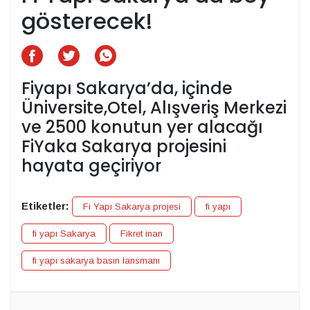
gösterecek!
Fiyapı Sakarya’da, içinde
Üniversite,Otel, Alışveriş Merkezi
ve 2500 konutun yer alacağı
FiYaka Sakarya projesini
hayata geçiriyor
Etiketler:
Fi Yapı Sakarya projesi
fi yapı
fi yapı Sakarya
Fikret inan
fi yapı sakarya basın lansmanı