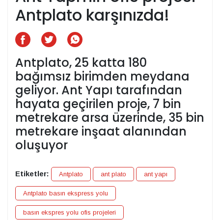
Antplato karşınızda!
Antplato, 25 katta 180
bağımsız birimden meydana
geliyor. Ant Yapı tarafından
hayata geçirilen proje, 7 bin
metrekare arsa üzerinde, 35 bin
metrekare inşaat alanından
oluşuyor
Etiketler:
Antplato
ant plato
ant yapı
Antplato basın ekspress yolu
basın ekspres yolu ofis projeleri